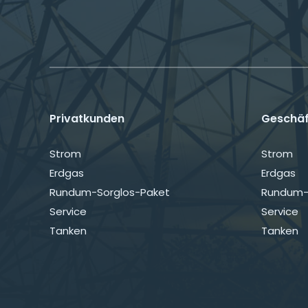
Privatkunden
Geschä
Navigation
Navigati
Strom
Strom
überspringen
überspri
Erdgas
Erdgas
Rundum-Sorglos-Paket
Rundum-
Service
Service
Tanken
Tanken