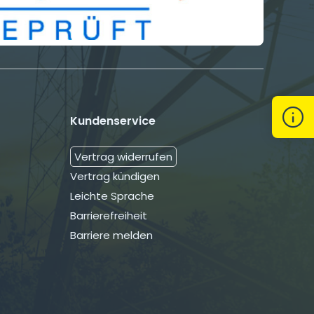
Kundenservice
Kont
öffn
Navigation
Vertrag widerrufen
überspringen
Vertrag kündigen
Leichte Sprache
Barrierefreiheit
Barriere melden