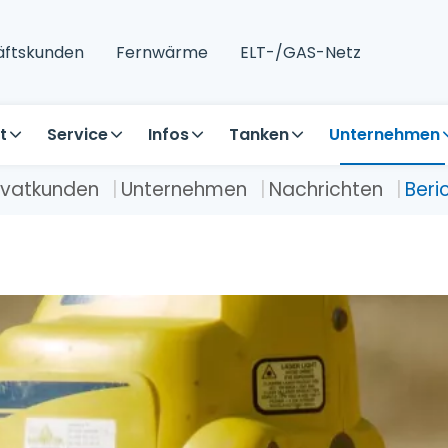
ftskunden
Fernwärme
ELT-/GAS-Netz
t
Service
Infos
Tanken
Unternehmen
ivatkunden
Unternehmen
Nachrichten
Beri