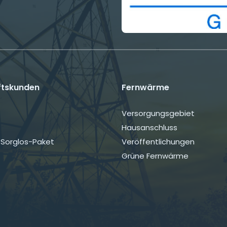
ftskunden
Fernwärme
on
Navigation
Versorgungsgebiet
ngen
überspringen
Hausanschluss
Sorglos-Paket
Veröffentlichungen
Grüne Fernwärme