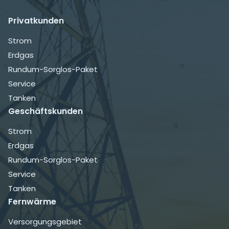
Privatkunden
Navigation
Strom
überspringen
Erdgas
Rundum-Sorglos-Paket
Service
Tanken
Geschäftskunden
Navigation
Strom
überspringen
Erdgas
Rundum-Sorglos-Paket
Service
Tanken
Fernwärme
Navigation
Versorgungsgebiet