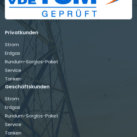
Privatkunden
Navigation
Strom
überspringen
Erdgas
Rundum-Sorglos-Paket
Service
Tanken
Geschäftskunden
Navigation
Strom
überspringen
Erdgas
Rundum-Sorglos-Paket
Service
Tanken